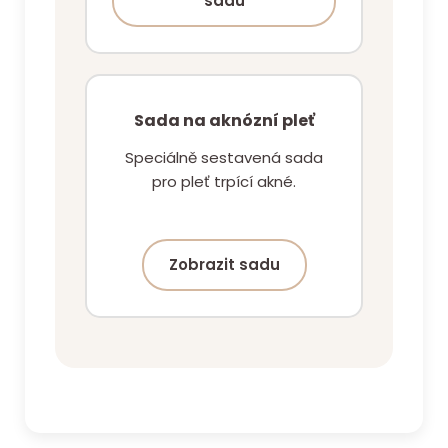
sadu
Sada na aknózní pleť
Speciálně sestavená sada
pro pleť trpící akné.
Zobrazit sadu