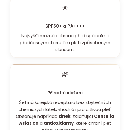
☀️
SPF50+ a PA++++
Nejvyšší možná ochrana před spálením i
předčasným stárnutím pleti způsobeným
sluncem.
🌿
Přírodní složení
Šetrná korejská receptura bez zbytečných
chemických látek, vhodná i pro citlivou pleť.
Obsahuje například
zinek
, zklidňující
Centella
Asiatica
a
antioxidanty
, které chrání pleť