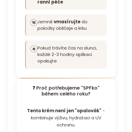
ranní péče
Jemně
vmasírujte
do
👋
pokožky obličeje a krku
Pokud trávíte čas na slunci,
🔄
každé 2-3 hodiny aplikaci
opakujte
❓ Proč potřebujeme "SPFko"
během celého roku?
Tento krém není jen "opalovák"
-
kombinuje výživu, hydrataci a UV
ochranu.