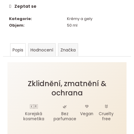
r
Zeptat se
u
Kategorie
:
Krémy a gely
č
Objem
:
50 ml
u
j
e
Popis
Hodnocení
Značka
m
e
Zklidnění, zmatnění &
ochrana
🇰🇷
🌿
💚
🐰
Korejská
Bez
Vegan
Cruelty
kosmetika
parfumace
free