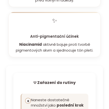
před volnými radikály.
✨
Anti-pigmentační účinek
Niacinamid
aktivně bojuje proti tvorbě
pigmentových skvrn a sjednocuje tón pleti.
Zařazení do rutiny
💡
Naneste dostatečné
☀️
množství jako
poslední krok