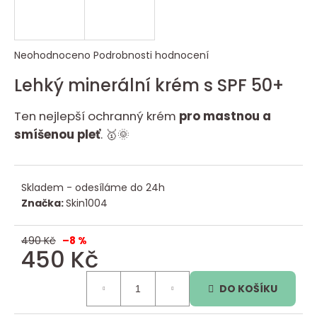
e
n
Průměrné
Neohodnoceno
Podrobnosti hodnocení
a
hodnocení
j
Lehký minerální krém s SPF 50+
produktu
je
í
Ten nejlepší ochranný krém
pro mastnou a
0,0
t
z
smíšenou pleť
. 🥇🌞
?
5
hvězdiček.
Skladem - odesíláme do 24h
Značka:
Skin1004
HLEDAT
490 Kč
–8 %
450 Kč
D
o
Měrná
DO KOŠÍKU
cena:
p
o