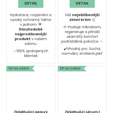
DETAIL
DETAIL
Hydratace, rozjasnění a
Váš
nejoblíbenější
vysoký ochranný faktor
zimní krém
🥇
v jednom. 💙
🌱 Posiluje mikrobiom,
Dlouhodobě
regeneruje a přináší
nejprodávanější
okamžitý komfort
produkt
v našem
podrážděné pokožce. ✨
salonu.
✔️Vhodný pro: Suchá,
✅100% spokojených
normální, smíšená pleť
klientek
TIP NA DÁREK
TIP NA DÁREK
Zklidňující gelový
Zklidňující sérum |