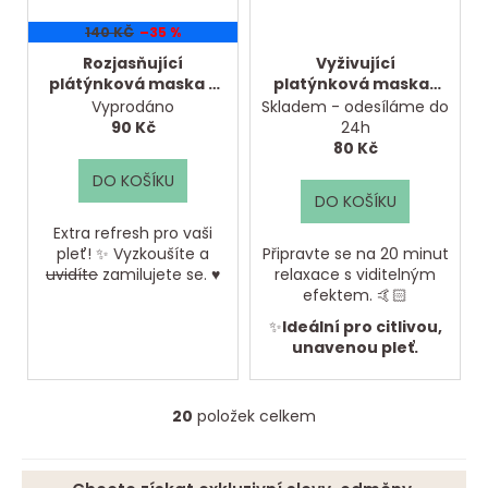
140 KČ
–35 %
Rozjasňující
Vyživující
plátýnková maska s
platýnková maska |
PDRN
Probio-cica
Vyprodáno
Skladem - odesíláme do
90 Kč
24h
80 Kč
DO KOŠÍKU
DO KOŠÍKU
Extra refresh pro vaši
pleť! ✨ Vyzkoušíte a
Připravte se na 20 minut
uvidíte
zamilujete se. ♥
relaxace s viditelným
efektem. 🤙🏻
✨
Ideální pro citlivou,
unavenou pleť.
20
položek celkem
O
v
l