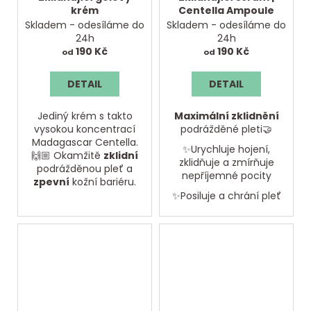
krém
Centella Ampoule
Skladem - odesíláme do
Skladem - odesíláme do
24h
24h
190 Kč
190 Kč
od
od
DETAIL
DETAIL
Jediný krém s takto
Maximální zklidnění
vysokou koncentrací
podrážděné pleti🤝
Madagascar Centella.
✨Urychluje hojení,
🙌🏼 Okamžitě
zklidní
zklidňuje a zmírňuje
podrážděnou pleť a
nepříjemné pocity
zpevní
kožní bariéru.
✨Posiluje a chrání pleť