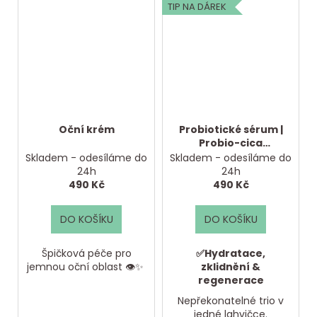
TIP NA DÁREK
Oční krém
Probiotické sérum |
Probio-cica
ampoule
Skladem - odesíláme do
Skladem - odesíláme do
24h
24h
490 Kč
490 Kč
DO KOŠÍKU
DO KOŠÍKU
Špičková péče pro
✅Hydratace,
jemnou oční oblast 👁️✨
zklidnění
&
regenerace
Nepřekonatelné trio v
jedné lahvičce.