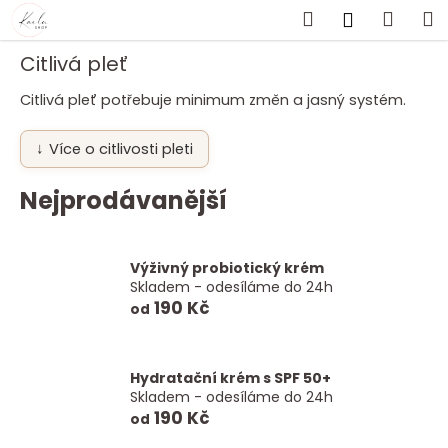
K
Přejít
Hledat
Náku
M
Přihlášen
na
o
obsah
Zpět
Zpět
košík
š
Citlivá pleť
í
Citlivá pleť potřebuje minimum změn a jasný systém.
C
k
o
↓
Více o citlivosti pleti
p
o
Nejprodávanější
t
ř
e
Výživný probiotický krém
b
Skladem - odesíláme do 24h
190 Kč
od
u
j
e
Hydratační krém s SPF 50+
t
Skladem - odesíláme do 24h
e
190 Kč
od
n