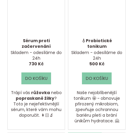
Sérum proti
💧Probiotické
začervenání
tonikum
Skladem - odesíláme do
Skladem - odesíláme do
24h
24h
730 Kč
500 Kč
DO KOŠÍKU
DO KOŠÍKU
Trápí vás
růžovka
nebo
Naše nejoblíbenější
popraskané žilky
?
tonikum 🤩 ~ obnovuje
Toto je nejefektivnější
přirozený mikrobiom,
sérum, které vám mohu
zpevňuje ochrannou
doporučit. 👩🏻‍🔬
bariéru pleti a brání
únikům hydratace. 🤗