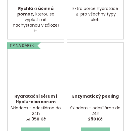
Rychlá
a
účinná
Extra porce hydratace
pomoc,
kterou se
💧 pro všechny typy
vyplatí mít
pleti.
nachystanou v záloze!
✨
TIP NA DÁREK
Hydratační sérum |
Enzymatický peeling
Hyalu-cica serum
Skladem - odesíláme do
Skladem - odesíláme do
24h
24h
350 Kč
290 Kč
od