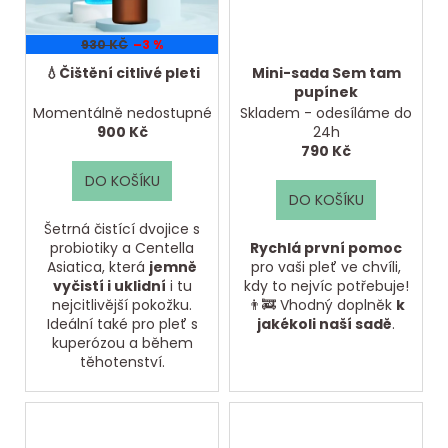
930 KČ
–3 %
💧Čištění citlivé pleti
Mini-sada Sem tam
pupínek
Momentálně nedostupné
Skladem - odesíláme do
900 Kč
24h
790 Kč
DO KOŠÍKU
DO KOŠÍKU
Šetrná čistící dvojice s
probiotiky a Centella
Rychlá první pomoc
Asiatica, která
jemně
pro vaši pleť ve chvíli,
vyčistí i uklidní
i tu
kdy to nejvíc potřebuje!
nejcitlivější pokožku.
👨‍🚒 Vhodný doplněk
k
Ideální také pro pleť s
jakékoli naší sadě
.
kuperózou a během
těhotenství.