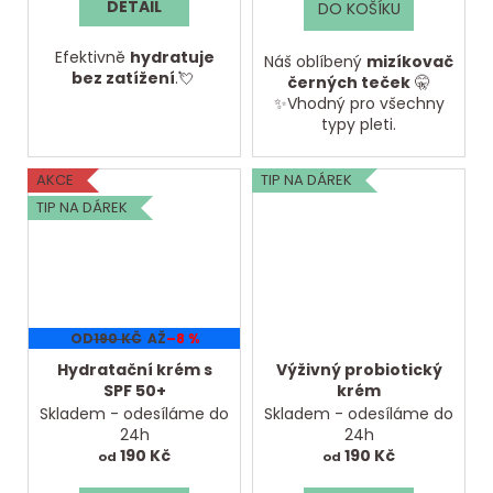
DETAIL
DO KOŠÍKU
Efektivně
hydratuje
Náš oblíbený
mizíkovač
bez zatížení
.💘
černých teček
🤫
✨Vhodný pro všechny
typy pleti.
AKCE
TIP NA DÁREK
TIP NA DÁREK
OD
190 KČ
AŽ
–8 %
Hydratační krém s
Výživný probiotický
SPF 50+
krém
Skladem - odesíláme do
Skladem - odesíláme do
24h
24h
190 Kč
190 Kč
od
od