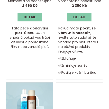
č
Momentálně nedostupné
Momentálně nedostupné
t
A
A
u
u
2 490 Kč
2 390 Kč
ů
k
j
e
t
DETAIL
DETAIL
m
ů
e
Tato péče
dodá vaší
Pokud máte
pocit, že
pleti úlevu.
🙏 Je
vám „nic nesedí“
,
vhodná pokud vás trápí
zvolte tuto sadu! 🎀 Je
citlivost a popraskané
vhodná pro pleť, která i
žilky nebo zarudlá pleť.
na běžné produkty
reaguje citlivě.
✅Zklidňuje
✅Zmírňuje zánět
✅Posiluje kožní bariéru