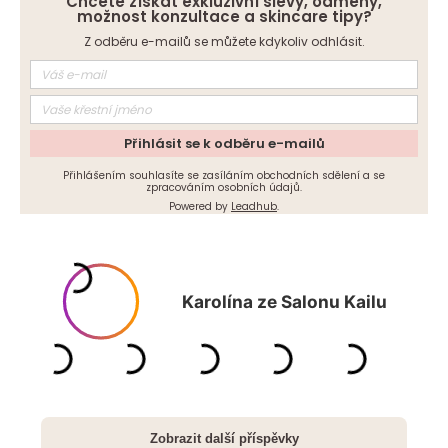
Chcete získat exkluzivní slevy, odměny,
á
možnost konzultace a skincare tipy?
d
Z odběru e-mailů se můžete kdykoliv odhlásit.
a
c
í
p
r
Přihlásit se k odběru e-mailů
v
Přihlášením souhlasíte se zasíláním obchodních sdělení a se
k
zpracováním osobních údajů.
y
Powered by
Leadhub
.
v
ý
p
i
s
u