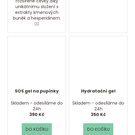
rozšířené cévky díky
unikátnímu složení s
extrakty kmenových
buněk a hesperidinem.
👩‍⚕️
SOS gel na pupínky
Hydratační gel
Skladem - odesíláme do
Skladem - odesíláme do
24h
24h
390 Kč
350 Kč
DO KOŠÍKU
DO KOŠÍKU