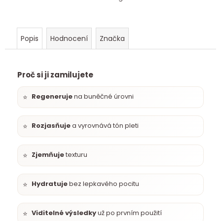
e
m
e
Popis
Hodnocení
Značka
Proč si ji zamilujete
Regeneruje
na buněčné úrovni
⭐
Rozjasňuje
a vyrovnává tón pleti
⭐
Zjemňuje
texturu
⭐
Hydratuje
bez lepkavého pocitu
⭐
Viditelné výsledky
už po prvním použití
⭐