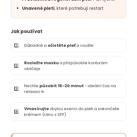
Unavené pleti
, které potřebují restart
Jak používat
1️⃣
Důkladně si
očistěte pleť
a osušte
Rozložte masku
a přizpůsobte konturám
2️⃣
obličeje
Nechte
působit 15-20 minut
- ideální čas na
3️⃣
relaxaci ☕
Vmasírujte
zbylou esenci do pleti a zakončete
4️⃣
krémem (ráno s SPF)