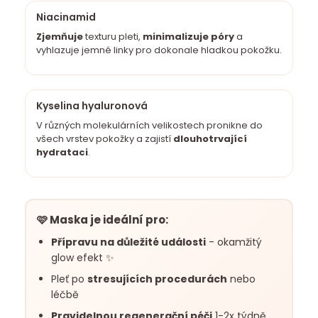
Niacinamid
Zjemňuje
texturu pleti,
minimalizuje póry
a
vyhlazuje jemné linky pro dokonale hladkou pokožku.
Kyselina hyaluronová
V různých molekulárních velikostech pronikne do
všech vrstev pokožky a zajistí
dlouhotrvající
hydrataci
.
🩷 Maska je ideální pro:
Přípravu na důležité události
- okamžitý
glow efekt ✨
Pleť po
stresujících procedurách
nebo
léčbě
Pravidelnou regenerační péči
1-2x týdně