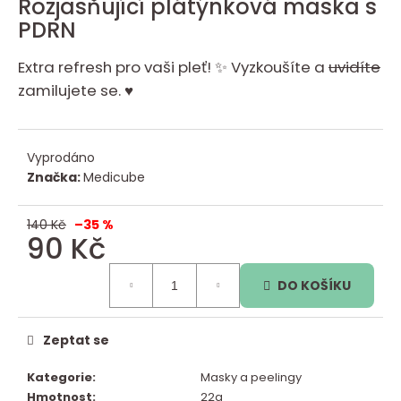
Rozjasňující plátýnková maska s
a
produktu
PDRN
je
j
0,0
í
Extra refresh pro vaši pleť! ✨ Vyzkoušíte a
uvidíte
z
t
5
zamilujete se. ♥
?
hvězdiček.
Vyprodáno
Značka:
Medicube
HLEDAT
140 Kč
–35 %
90 Kč
D
o
Měrná
p
DO KOŠÍKU
cena:
o
r
u
Zeptat se
č
u
Kategorie
:
Masky a peelingy
j
Hmotnost
:
22g