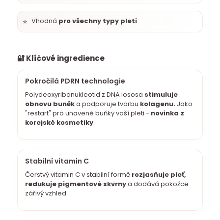
Vhodná
pro všechny typy pleti
⭐
🔐 Klíčové ingredience
Pokročilá PDRN technologie
Polydeoxyribonukleotid z DNA lososa
stimuluje
obnovu buněk
a podporuje tvorbu
kolagenu.
Jako
"restart" pro unavené buňky vaší pleti -
novinka z
korejské kosmetiky
.
Stabilní vitamin C
Čerstvý vitamin C v stabilní formě
rozjasňuje pleť,
redukuje pigmentové skvrny
a dodává pokožce
zářivý vzhled.