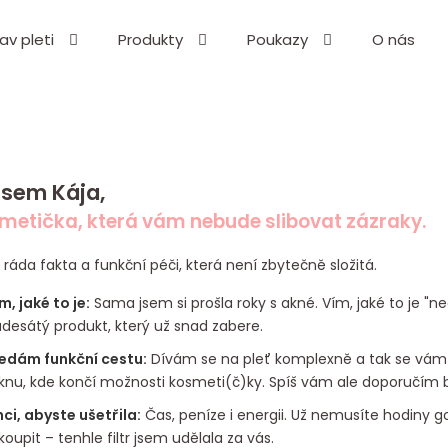
av pleti
Produkty
Poukazy
O nás
Co potřebujete najít?
HLEDAT
jsem Kája,
metička, která vám nebude slibovat zázraky.
áda fakta a funkční péči, která není zbytečně složitá.
Doporučujeme
m, jaké to je:
Sama jsem si prošla roky s akné. Vím, jaké to je "nec
desátý produkt, který už snad zabere.
edám funkční cestu:
Dívám se na pleť komplexně a tak se vám 
knu, kde končí možnosti kosmeti(č)ky. Spíš vám ale doporučím bo
ci, abyste ušetřila:
Čas, peníze i energii. Už nemusíte hodiny g
 koupit – tenhle filtr jsem udělala za vás.