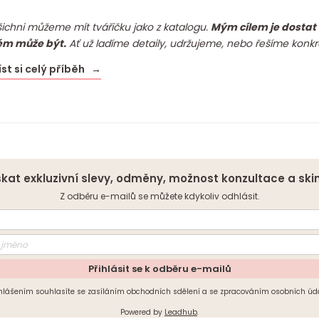
ichni můžeme mít tvářičku jako z katalogu.
Mým cílem je dostat 
ém může být.
Ať už ladíme detaily, udržujeme, nebo řešíme konkré
íst si celý příběh →
kat exkluzivní slevy, odměny, možnost konzultace a ski
Z odběru e-mailů se můžete kdykoliv odhlásit.
Přihlásit se k odběru e-mailů
ihlášením souhlasíte se zasíláním obchodních sdělení a se zpracováním osobních úda
Powered by
Leadhub
.