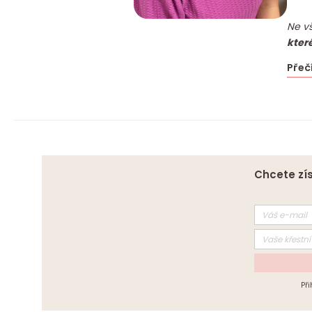
Ne vš
kter
Přeč
Chcete zís
Př