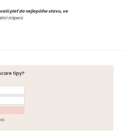
vaši pleť do nejlepšího stavu, ve
tní trápení.
ncare tipy?
jů.