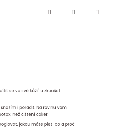
Hledat
Přihlášení
Nákupní
košík
ítit se ve své kůži" a zkoušet
snažím i poradit. Na rovinu vám
tox, než čištění čaker.
ooglovat, jakou máte pleť, co a proč