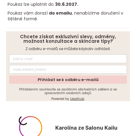
č
Poukaz lze uplatnit do
30.6.2027.
u
Poukaz vám dorazí
do emailu
, nenabízíme doručení v
j
tištěné formě.
e
m
e
Chcete získat exkluzivní slevy, odměny,
možnost konzultace a skincare tipy?
Z odběru e-mailů se můžete kdykoliv odhlásit.
Přihlásit se k odběru e-mailů
Přihlášením souhlasíte se zasíláním obchodních sdělení a se
zpracováním osobních údajů.
Powered by
Leadhub
.