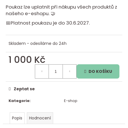
je
a
0,0
Poukaz lze uplatnit při nákupu všech produktů z
z
j
našeho e-eshopu. 🤝
5
í
hvězdiček.
📅Platnost poukazu je do 30.6.2027.
t
?
Skladem - odesíláme do 24h
1 000 Kč
HLEDAT
Měrná
DO KOŠÍKU
cena:
Zeptat se
D
o
Kategorie
:
E-shop
p
o
r
Popis
Hodnocení
u