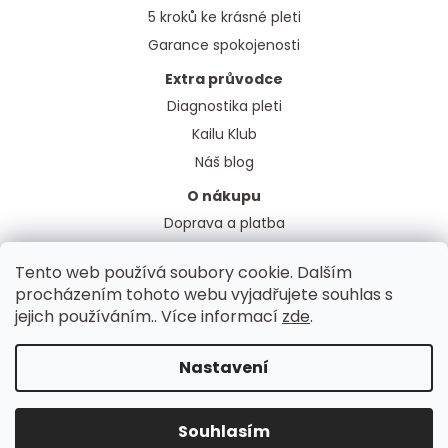
5 kroků ke krásné pleti
Garance spokojenosti
Extra průvodce
Diagnostika pleti
Kailu Klub
Náš blog
O nákupu
Doprava a platba
Obchodní podmínky
Tento web používá soubory cookie. Dalším
Ochrana osobních údajů
procházením tohoto webu vyjadřujete souhlas s
jejich používáním.. Více informací
zde
.
Z
Nastavení
á
Vytvořil Shoptet
p
Copyright 2026
KAILUSHOP
. Všechna práva vyhrazena.
a
Souhlasím