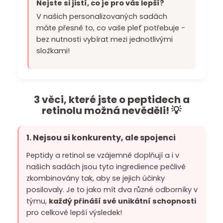
Nejste si jistí, co je pro vás lepší?
V našich personalizovaných sadách
máte přesně to, co vaše pleť potřebuje -
bez nutnosti vybírat mezi jednotlivými
složkami!
3 věci, které jste o peptidech a
retinolu možná nevěděli! 💡
1. Nejsou si konkurenty, ale spojenci
Peptidy a retinol se vzájemně doplňují a i v
našich sadách jsou tyto ingredience pečlivě
zkombinovány tak, aby se jejich účinky
posilovaly. Je to jako mít dva různé odborníky v
týmu,
každý přináší své unikátní schopnosti
pro celkově lepší výsledek!