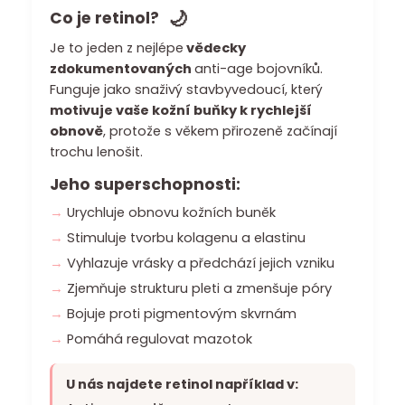
č
🌙
Co je retinol?
u
j
Je to jeden z nejlépe
vědecky
e
zdokumentovaných
anti-age bojovníků.
m
Funguje jako snaživý stavbyvedoucí, který
e
motivuje vaše kožní buňky k rychlejší
obnově
, protože s věkem přirozeně začínají
trochu lenošit.
Jeho superschopnosti:
Urychluje obnovu kožních buněk
Stimuluje tvorbu kolagenu a elastinu
Vyhlazuje vrásky a předchází jejich vzniku
Zjemňuje strukturu pleti a zmenšuje póry
Bojuje proti pigmentovým skvrnám
Pomáhá regulovat mazotok
U nás najdete retinol například v: