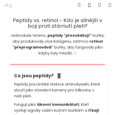
K
Přejít
Hledat
Náku
M
Přihlášen
o
na
Zpět
Zpět
košík
obsah
š
Peptidy vs. retinol - Kdo je silnější v
í
boji proti stárnutí pleti?
C
k
o
Jednoduše řečeno,
peptidy "přesvědčují"
buňky,
p
aby produkovaly více kolagenu, zatímco
retinol
o
"přeprogramovává"
buňky, aby fungovaly jako
t
kdyby byly mladší. ✨
ř
e
b
🧬
Co jsou peptidy?
u
Peptidy jsou krátké řetězce aminokyselin, které
j
slouží jako stavební kameny pro bílkoviny v
e
naší pleti.
t
Fungují jako
šikovní komunikátoři
, kteří
e
vysílají signály vašim kožním buňkám a
říkají
n