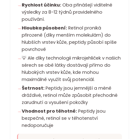
Rychlost účinku:
Oba přinášejí viditelné
výsledky za 8-12 týdnů pravidelného
používání.
Hloubka působení:
Retinol proniká
přirozeně (díky menším molekulám) do
hlubších vrstev kůže, peptidy působí spíše
povrchově
💡 Ale díky technologii mikrojehliček v našich
sérech se obě látky dostávají přímo do
hlubokých vrstev kůže, kde mohou
maximálně využít svůj potenciál.
Šetrnost:
Peptidy jsou jemnější a méně
dráždivé, retinol může způsobit přechodné
zarudnutí a vysušení pokožky
Vhodnost pro těhotné:
Peptidy jsou
bezpečné, retinol se v těhotenství
nedoporučuje