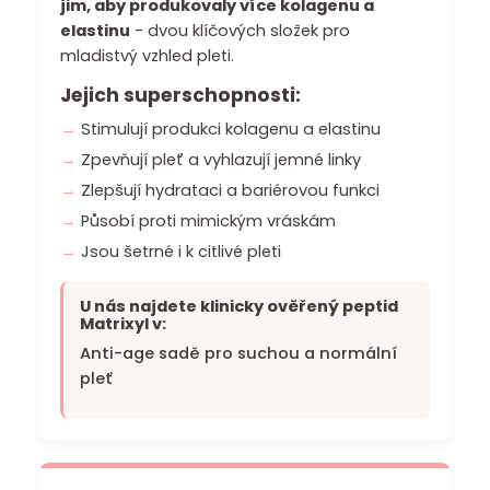
jim, aby produkovaly více kolagenu a
a
elastinu
- dvou klíčových složek pro
j
mladistvý vzhled pleti.
í
Jejich superschopnosti:
t
Stimulují produkci kolagenu a elastinu
?
Zpevňují pleť a vyhlazují jemné linky
Zlepšují hydrataci a bariérovou funkci
Působí proti mimickým vráskám
Jsou šetrné i k citlivé pleti
HLEDAT
U nás najdete klinicky ověřený peptid
Matrixyl v:
D
Anti-age sadě pro suchou a normální
o
pleť
p
o
r
u