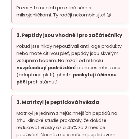
Pozor - to neplatí pro silná séra s
mikrojehličkami. Ty raději nekombinujte! 😉
2. Peptidy jsou vhodné i pro začátečníky
Pokud jste nikdy nepoužívali anti-age produkty
nebo máte citlivou pleť, peptidy jsou skvělým
vstupním bodem. Na rozdíl od retinolu
nezpůsobují podráždění
a proces retinizace
(adaptace pleti), přesto
poskytují účinnou
péči
proti stárnutí.
3. Matrixyl je peptidová hvězda
Matrixyl je jedním z nejúčinnějších peptidů na
trhu. Klinické studie prokázaly, že dokáže
redukovat vrásky až o 45% za 2 měsíce
používání. Nachází se v našem
peptidovém