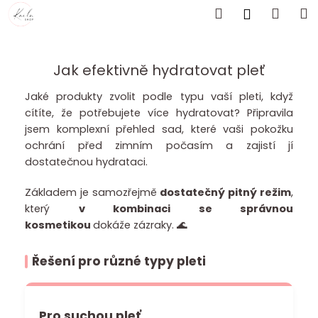
K
Přejít
Hledat
Náku
M
Přihlášen
o
na
Zpět
Zpět
košík
obsah
š
í
Jak efektivně hydratovat pleť
C
k
o
Jaké produkty zvolit podle typu vaší pleti, když
p
cítíte, že potřebujete více hydratovat? Připravila
o
jsem komplexní přehled sad, které vaši pokožku
ochrání před zimním počasím a zajistí jí
t
dostatečnou hydrataci.
ř
e
Základem je samozřejmě
dostatečný pitný režim
,
b
který
v kombinaci se správnou
u
kosmetikou
dokáže zázraky. 🌊
j
e
Řešení pro různé typy pleti
t
e
n
Pro suchou pleť