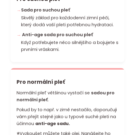
a
Sada pro suchou pleť
j
Skvělý základ pro každodenní zimní péči,
í
který dodá vaší pleti potřebnou hydrataci.
t
Anti-age sada pro suchou pleť
?
Když potřebujete něco silnějšího a bojujete s
prvními vráskami.
HLEDAT
Pro normální pleť
Normální pleť většinou vystačí se
sadou pro
D
normální pleť
.
o
p
Pokud by to např. v zimě nestačilo, doporučuji
o
vám přejít stejně jako u typově suché pleti na
r
účinnou
anti-age sadu
.
u
⭐
Vyzkoušet můžete také olej. Nanášejte ho