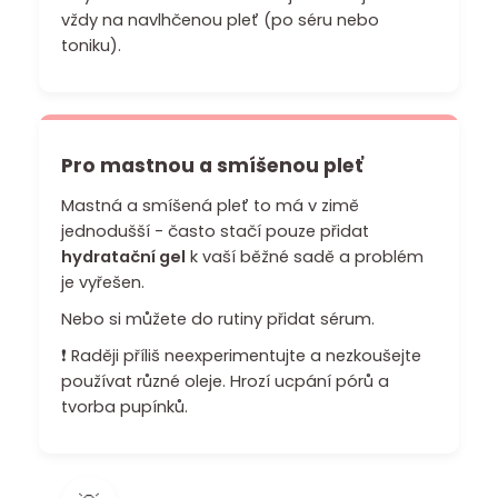
č
vždy na navlhčenou pleť (po séru nebo
u
toniku).
j
e
m
e
Pro mastnou a smíšenou pleť
Mastná a smíšená pleť to má v zimě
jednodušší - často stačí pouze přidat
hydratační gel
k vaší běžné sadě a problém
je vyřešen.
Nebo si můžete do rutiny přidat
sérum
.
❗ Raději příliš neexperimentujte a nezkoušejte
používat různé oleje. Hrozí ucpání pórů a
tvorba pupínků.