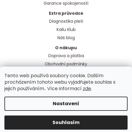
Garance spokojenosti
Extra průvodce
Diagnostika pleti
Kailu Klub
Náš blog
O nákupu
Doprava a platba
Obchodní podmínky
Ochrana osobních údajů
Tento web používá soubory cookie. Dalším
procházením tohoto webu vyjadřujete souhlas s
jejich používáním.. Více informací
zde
.
Z
á
Vytvořil Shoptet
Nastavení
p
Copyright 2026
KAILUSHOP
. Všechna práva vyhrazena.
a
Souhlasím
t