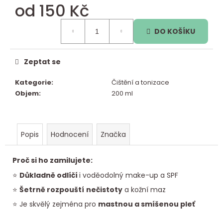
od
150 Kč
č
u
Měrná
j
DO KOŠÍKU
cena:
e
m
e
Zeptat se
Kategorie
:
Čištění a tonizace
Objem
:
200 ml
Popis
Hodnocení
Značka
Proč si ho zamilujete:
⭐
Důkladně odlíčí
i voděodolný make-up a SPF
⭐
Šetrně rozpouští
nečistoty
a kožní maz
⭐ Je skvělý zejména pro
mastnou a smíšenou pleť