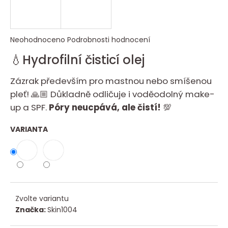
n
a
j
Průměrné
Neohodnoceno
Podrobnosti hodnocení
í
hodnocení
t
💧Hydrofilní čisticí olej
produktu
?
je
Zázrak především pro mastnou nebo smíšenou
0,0
pleť! 🙏🏼 Důkladně odličuje i voděodolný make-
z
5
up a SPF.
Póry neucpává, ale čistí!
💯
hvězdiček.
HLEDAT
VARIANTA
D
o
p
Zvolte variantu
o
Značka:
Skin1004
r
u