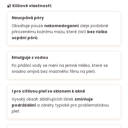
🔐
Klíčové vlastnosti:
Neucpává póry
Obsahuje pouze
nekomedogenní
oleje podobné
přirozenému kožnímu mazu, které čistí
bez rizika
ucpání pórů
.
Emulguje s vodou
Po přidání vody se mění na jemné mléko, které se
snadno smývá bez mastného filmu na pleti.
I pro citlivou pleť se sklonem k akné
Vysoký obsah zklidňujících látek
zmírňuje
podráždění
a záněty typické pro problematickou
pleť.