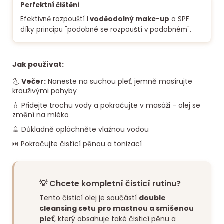
Perfektní čištění
Efektivně rozpouští
i voděodolný make-up
a SPF
díky principu "podobné se rozpouští v podobném".
Jak používat:
🌜
Večer:
Naneste na suchou pleť, jemně masírujte
krouživými pohyby
💧 Přidejte trochu vody a pokračujte v masáži - olej se
změní na mléko
🚿 Důkladně opláchněte vlažnou vodou
⏭️ Pokračujte čistící pěnou a tonizací
💡 Chcete kompletní čisticí rutinu?
Tento čisticí olej je součástí
double
cleansing setu
pro mastnou a smíšenou
pleť
, který obsahuje také čisticí pěnu a