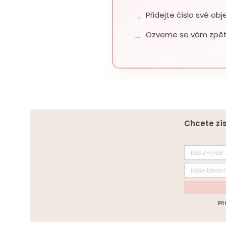
Přidejte číslo své ob
Ozveme se vám zpět 
Chcete zís
Př