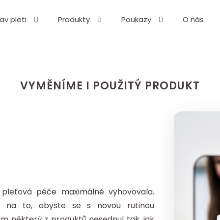
av pleti
Produkty
Poukazy
O nás
Co potřebujete najít?
HLEDAT
VYMĚNÍME I POUŽITÝ PRODUKT
Doporučujeme
pleťová péče maximálně vyhovovala.
n
na to, abyste se s novou rutinou
m některý z produktů nesednul tak, jak