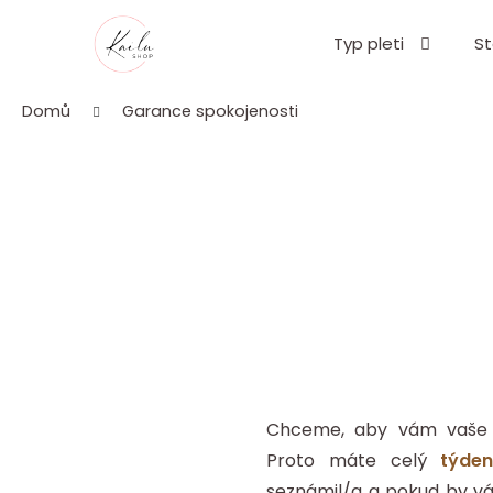
K
Přejít
o
na
Typ pleti
St
Zpět
Zpět
š
obsah
do
do
í
Domů
Garance spokojenosti
k
obchodu
obchodu
Chceme, aby vám vaše 
Proto máte celý
týde
seznámil/a a pokud by vá