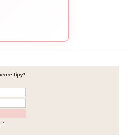
ncare tipy?
jů.