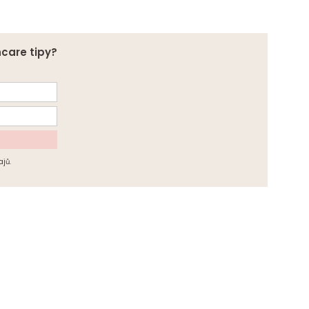
ncare tipy?
jů.