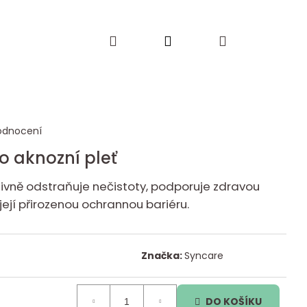
Hledat
Přihlášení
Nákupní
košík
odnocení
ro aknozní pleť
tivně odstraňuje nečistoty, podporuje zdravou
 její přirozenou ochrannou bariéru.
Značka:
Syncare
DO KOŠÍKU