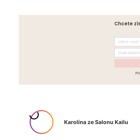
Chcete zís
Př