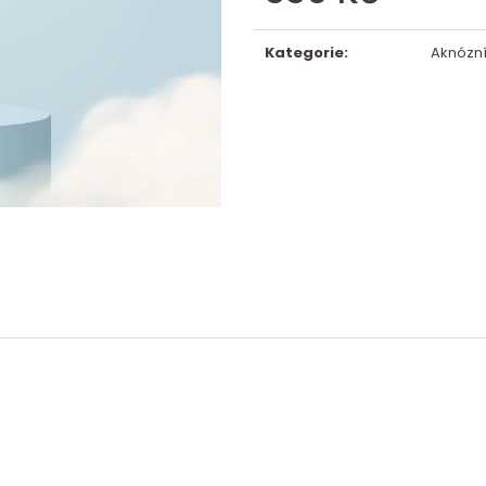
Měrná
cena:
Kategorie
:
Aknózní