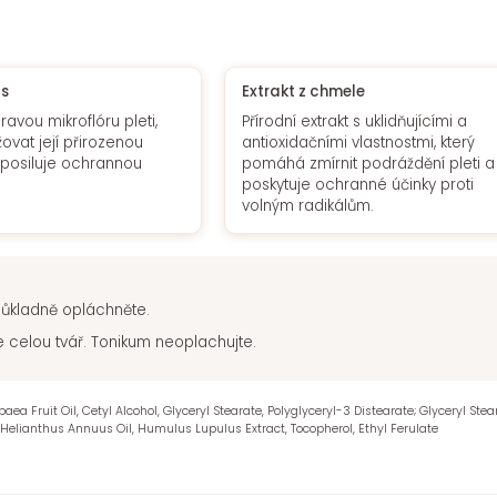
us
Extrakt z chmele
avou mikroflóru pleti,
Přírodní extrakt s uklidňujícími a
vat její přirozenou
antioxidačními vlastnostmi, který
posiluje ochrannou
pomáhá zmírnit podráždění pleti a
poskytuje ochranné účinky proti
volným radikálům.
 důkladně opláchněte.
 celou tvář. Tonikum neoplachujte.
aea Fruit Oil, Cetyl Alcohol, Glyceryl Stearate, Polyglyceryl-3 Distearate; Glyceryl Ste
, Helianthus Annuus Oil, Humulus Lupulus Extract, Tocopherol, Ethyl Ferulate