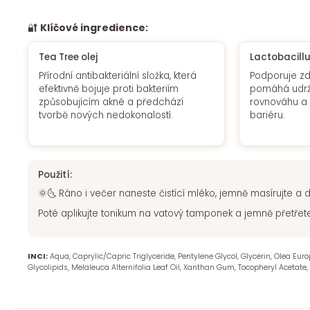
🔐
Klíčové ingredience:
Tea Tree olej
Lactobacill
Přírodní antibakteriální složka, která
Podporuje zdr
efektivně bojuje proti bakteriím
pomáhá udržo
způsobujícím akné a předchází
rovnováhu a 
tvorbě nových nedokonalostí.
bariéru.
Použití:
🌞🌜 Ráno i večer naneste čistící mléko, jemně masírujte a
Poté aplikujte
tonikum
na vatový tamponek a jemně přetřete
INCI:
Aqua, Caprylic/Capric Triglyceride, Pentylene Glycol, Glycerin, Olea Europ
Glycolipids, Melaleuca Alternifolia Leaf Oil, Xanthan Gum, Tocopheryl Acetate