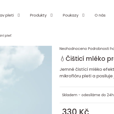
av pleti
Produkty
Poukazy
O nás
Co potřebujete najít?
zní pleť
Průměrné
Neohodnoceno
Podrobnosti h
HLEDAT
hodnocení
💧Čišticí mléko p
produktu
je
Jemné čistící mléko efek
0,0
Doporučujeme
mikroflóru pleti a posiluje
z
5
hvězdiček.
Skladem - odesíláme do 24h
330 Kč