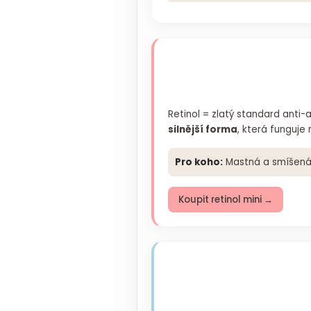
Retinol = zlatý standard anti-
silnější forma
, která funguje
Pro koho:
Mastná a smíšená p
Koupit retinol mini →