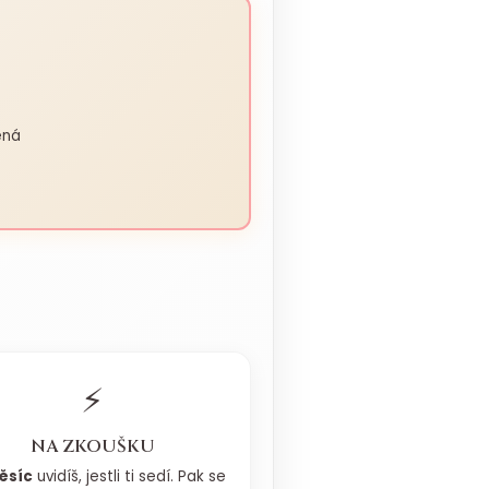
ěná
⚡
NA ZKOUŠKU
ěsíc
uvidíš, jestli ti sedí. Pak se