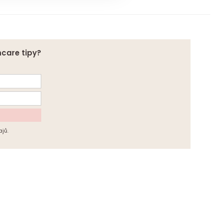
ncare tipy?
jů.