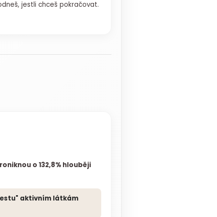
odneš, jestli chceš pokračovat.
proniknou o 132,8% hlouběji
cestu" aktivním látkám