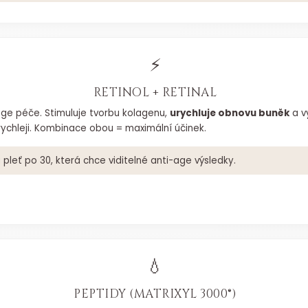
⚡
RETINOL + RETINAL
age péče. Stimuluje tvorbu kolagenu,
urychluje obnovu buněk
a v
 rychleji. Kombinace obou = maximální účinek.
leť po 30, která chce viditelné anti-age výsledky.
💧
PEPTIDY (MATRIXYL 3000®)