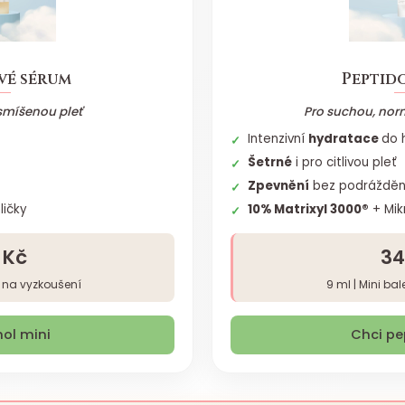
vé sérum
Peptid
smíšenou pleť
Pro suchou, norm
Intenzivní
hydratace
do 
Šetrné
i pro citlivou pleť
Zpevnění
bez podrážděn
ličky
10% Matrixyl 3000®
+ Mik
 Kč
34
í na vyzkoušení
9 ml | Mini ba
nol mini
Chci pe