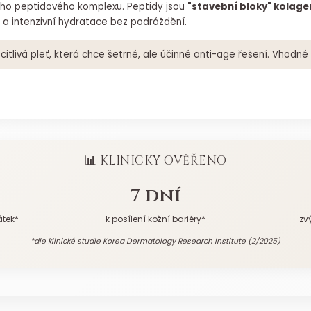
ho peptidového komplexu. Peptidy jsou
"stavební bloky" kolage
í a intenzivní hydratace bez podráždění.
itlivá pleť, která chce šetrné, ale účinné anti-age řešení. Vhodné 
📊 KLINICKY OVĚŘENO
7 dní
átek*
k posílení kožní bariéry*
zv
*dle klinické studie Korea Dermatology Research Institute (2/2025)