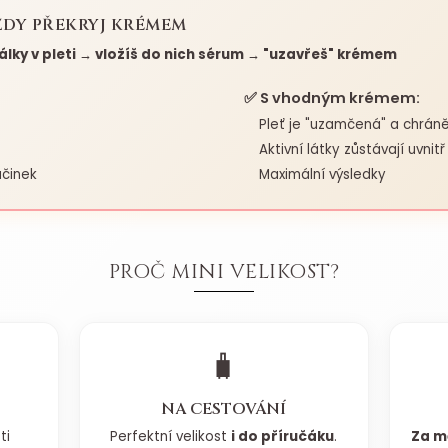
ŽDY PŘEKRYJ KRÉMEM
nálky v pleti → vložíš do nich sérum → "uzavřeš" krémem
✅ S vhodným krémem:
Pleť je "uzamčená" a chrán
Aktivní látky zůstávají uvnitř
činek
Maximální výsledky
PROČ MINI VELIKOST?
🧳
NA CESTOVÁNÍ
ti
Perfektní velikost
i do příručáku
.
Za m