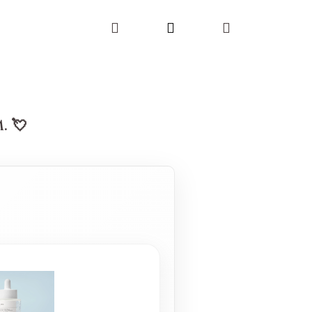
Hledat
Přihlášení
Nákupní
košík
 💘