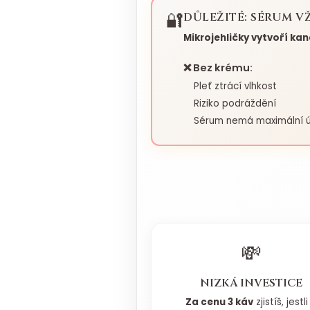
🔐
DŮLEŽITÉ: SÉRUM V
Mikrojehličky vytvoří ka
❌ Bez krému:
Pleť ztrácí vlhkost
Riziko podráždění
Sérum nemá maximální ú
💸
NIZKÁ INVESTICE
Za cenu 3 káv
zjistíš, jestli 