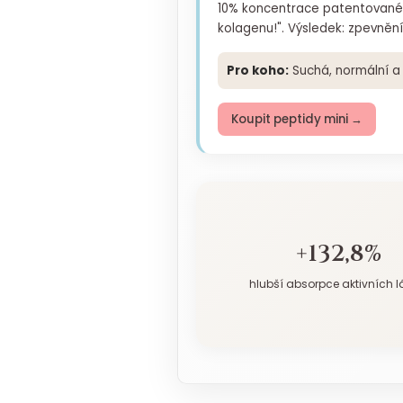
10% koncentrace patentované
kolagenu!". Výsledek: zpevněn
Pro koho:
Suchá, normální a c
Koupit peptidy mini →
+132,8%
hlubší absorpce aktivních l