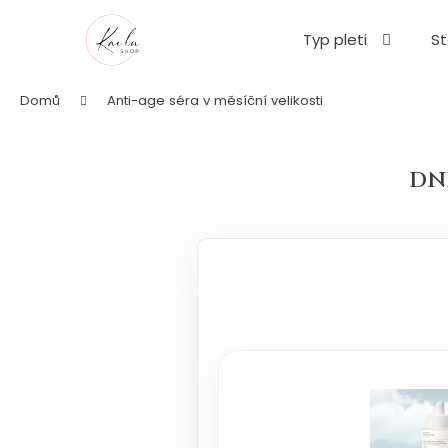
K
Přejít
o
na
Typ pleti
St
Zpět
Zpět
obsah
š
do
do
í
Domů
Anti-age séra v měsíční velikosti
k
obchodu
obchodu
DN