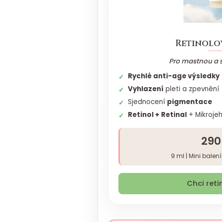
Retinolo
Pro mastnou a 
Rychlé anti-age výsledky
Vyhlazení
pleti a zpevnění
Sjednocení
pigmentace
Retinol + Retinal
+ Mikrojeh
290
9 ml | Mini balen
Chci reti