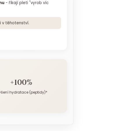
nu
- říkají pleti "vyrob víc
i v těhotenství.
+100%
ýšení hydratace (peptidy)*