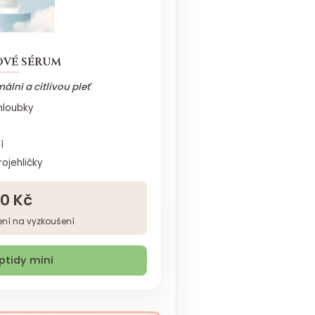
ové sérum
ální a citlivou pleť
hloubky
í
rojehličky
0 Kč
lení na vyzkoušení
ptidy mini