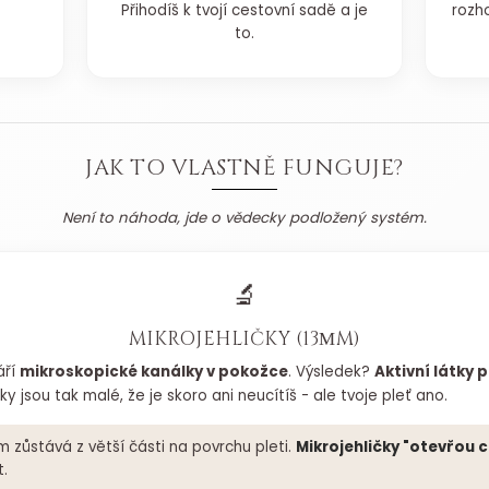
Přihodíš k tvojí cestovní sadě a je
rozh
to.
JAK TO VLASTNĚ FUNGUJE?
Není to náhoda, jde o vědecky podložený systém.
🔬
MIKROJEHLIČKY (13ΜM)
áří
mikroskopické kanálky v pokožce
. Výsledek?
Aktivní látky 
y jsou tak malé, že je skoro ani neucítíš - ale tvoje pleť ano.
 zůstává z větší části na povrchu pleti.
Mikrojehličky "otevřou 
.