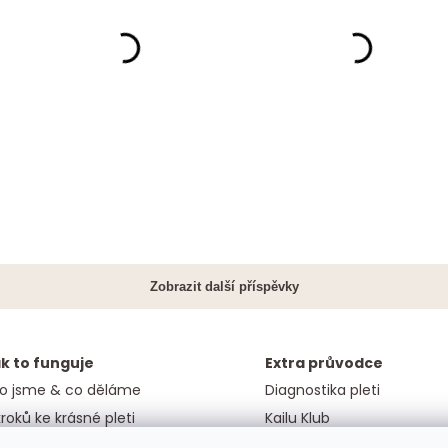
k to funguje
Extra průvodce
o jsme & co děláme
Diagnostika pleti
kroků ke krásné pleti
Kailu Klub
rance spokojenosti
Náš blog