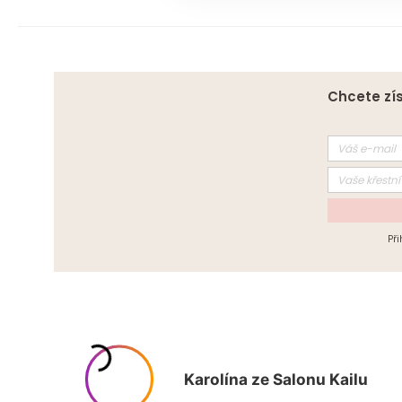
Chcete zís
Př